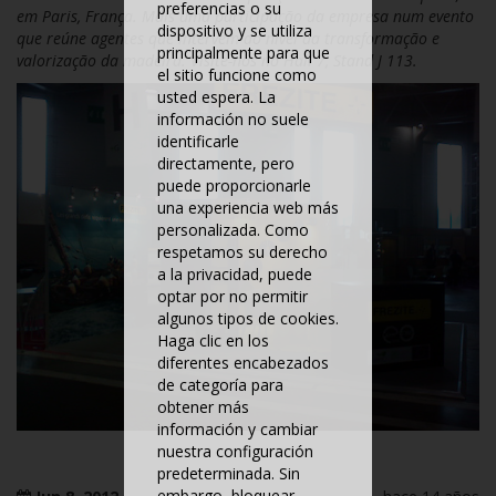
preferencias o su
em Paris, França. Mais uma participação da empresa num evento
dispositivo y se utiliza
que reúne agentes que intervêm ao nível da transformação e
principalmente para que
valorização da madeira. Visite-nos no Hall 7, Stand J 113.
el sitio funcione como
usted espera. La
información no suele
identificarle
directamente, pero
puede proporcionarle
una experiencia web más
personalizada. Como
respetamos su derecho
a la privacidad, puede
optar por no permitir
algunos tipos de cookies.
Haga clic en los
diferentes encabezados
de categoría para
obtener más
información y cambiar
nuestra configuración
predeterminada. Sin
embargo, bloquear