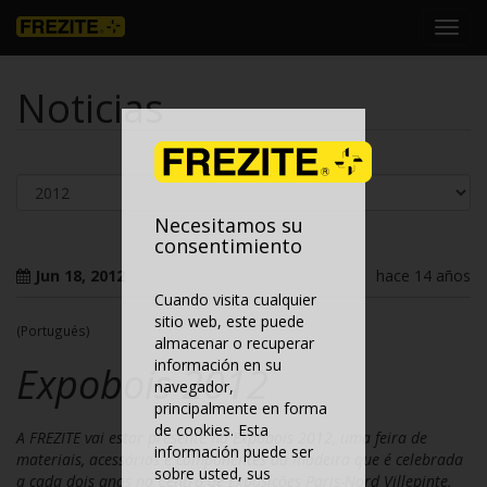
Toggl
navig
Noticias
Necesitamos su
consentimiento
Jun 18, 2012
hace 14 años
Cuando visita cualquier
sitio web, este puede
(Portugués)
almacenar o recuperar
información en su
Expobois 2012
navegador,
principalmente en forma
de cookies. Esta
A FREZITE vai estar presente na Expobois 2012, uma feira de
información puede ser
materiais, acessórios e componentes da madeira que é celebrada
sobre usted, sus
a cada dois anos no Centro de Exposições Paris-Nord Villepinte,